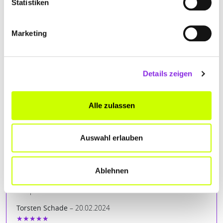
Statistiken
Marketing
Details zeigen
BEWERTUNGEN
Alle zulassen
Bodo Rossow
– 05.04.2025
Auswahl erlauben
★★★★
Bettina Senftleben
– 21.10.2024
★★★★★
Ablehnen
Die beste Apotheke für mich . Super freundlich und
kompetente Mitarbeiter . Einfach nur klasse. Frau Senftleben
Torsten Schade
– 20.02.2024
★★★★★