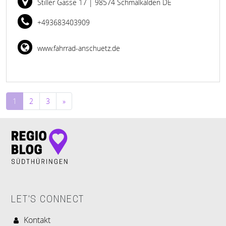
Stiller Gasse 17
| 98574 Schmalkalden DE
+493683403909
www.fahrrad-anschuetz.de
Beitragsnavigation
1
2
3
»
LET'S CONNECT
Kontakt