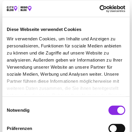
Geschlossen - öffnet morgen um 09:00 Uhr
Diese Webseite verwendet Cookies
GESTÜT HOF GRUMBACHAUE REITERHOF
Wir verwenden Cookies, um Inhalte und Anzeigen zu
BAD LIEBENSTEIN
personalisieren, Funktionen für soziale Medien anbieten
Barchfelder Straße 41c
| 36448 Bad Liebenstein DE
zu können und die Zugriffe auf unsere Website zu
analysieren. Außerdem geben wir Informationen zu Ihrer
+491709046496
Verwendung unserer Website an unsere Partner für
soziale Medien, Werbung und Analysen weiter. Unsere
www.reiterhof-bad-liebenstein.de
Partner führen diese Informationen möglicherweise mit
weiteren Daten zusammen, die Sie ihnen bereitgestellt
haben oder die sie im Rahmen Ihrer Nutzung der Dienste
gesammelt haben.
Einwilligungsauswahl
Notwendig
Geschlossen - öffnet morgen um 09:00 Uhr
SCOUT ANGELSHOP
Präferenzen