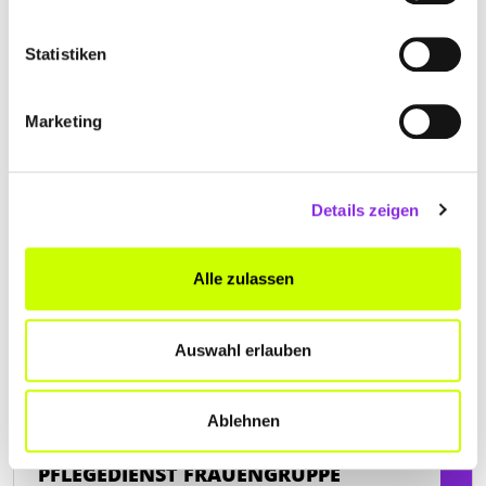
B62 2
| 36469 Tiefenort DE
Statistiken
+493695825310
scout-outdoor.de
Marketing
Details zeigen
Alle zulassen
Auswahl erlauben
Ablehnen
Keine Öffnungszeiten angegeben
PFLEGEDIENST FRAUENGRUPPE