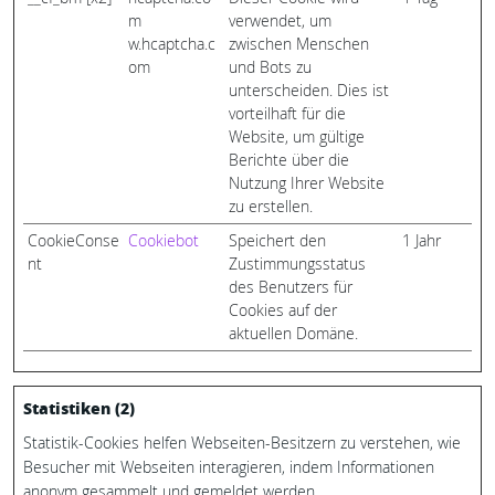
m
verwendet, um
w.hcaptcha.c
zwischen Menschen
om
und Bots zu
unterscheiden. Dies ist
vorteilhaft für die
Website, um gültige
Berichte über die
Nutzung Ihrer Website
zu erstellen.
CookieConse
Cookiebot
Speichert den
1 Jahr
nt
Zustimmungsstatus
des Benutzers für
Cookies auf der
aktuellen Domäne.
Statistiken (2)
Statistik-Cookies helfen Webseiten-Besitzern zu verstehen, wie
Besucher mit Webseiten interagieren, indem Informationen
anonym gesammelt und gemeldet werden.