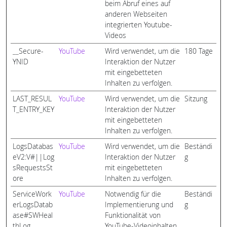
beim Abruf eines auf
anderen Webseiten
integrierten Youtube-
Videos
__Secure-
YouTube
Wird verwendet, um die
180 Tage
YNID
Interaktion der Nutzer
mit eingebetteten
Inhalten zu verfolgen.
LAST_RESUL
YouTube
Wird verwendet, um die
Sitzung
T_ENTRY_KEY
Interaktion der Nutzer
mit eingebetteten
Inhalten zu verfolgen.
LogsDatabas
YouTube
Wird verwendet, um die
Beständi
eV2:V#||Log
Interaktion der Nutzer
g
sRequestsSt
mit eingebetteten
ore
Inhalten zu verfolgen.
ServiceWork
YouTube
Notwendig für die
Beständi
erLogsDatab
Implementierung und
g
ase#SWHeal
Funktionalität von
thLog
YouTube-Videoinhalten