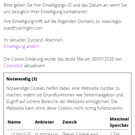
Bitte geben Sie Ihre Einwilligungs-ID und das Datum an, wenn Sie
uns bezüglich Ihrer Einwilligung kontaktieren.
Ihre Einwilligung trifft auf die folgenden Domains zu: www.regio-
suedthueringen.com
Ihr aktueller Zustand: Ablehnen.
Einwilligung ändern
Die Cookie-Erklärung wurde das letzte Mal am 30/07/2026 von
Cookiebot
aktualisiert:
Notwendig (3)
Notwendige Cookies helfen dabei, eine Webseite nutzbar zu
machen, indem sie Grundfunktionen wie Seitennavigation und
Zugriff auf sichere Bereiche der Webseite ermöglichen. Die
Webseite kann ohne diese Cookies nicht richtig funktionieren.
Maximale
Name
Anbieter
Zweck
Speicherda
__cf_bm [x2]
hcaptcha.co
Dieser Cookie wird
1 Tag