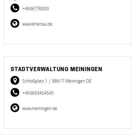
+4936776000
www.ilmenau.de
STADTVERWALTUNG MEININGEN
Schloßplatz 1
| 98617 Meiningen DE
+493693454545
www.meiningen.de