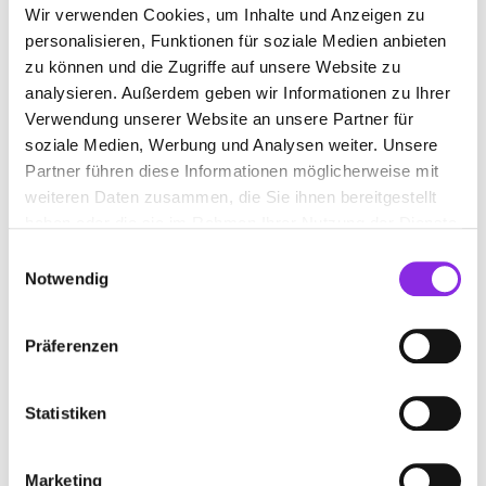
Wir verwenden Cookies, um Inhalte und Anzeigen zu
personalisieren, Funktionen für soziale Medien anbieten
www.landesverwaltungsamt.thueringen.de
zu können und die Zugriffe auf unsere Website zu
analysieren. Außerdem geben wir Informationen zu Ihrer
Verwendung unserer Website an unsere Partner für
soziale Medien, Werbung und Analysen weiter. Unsere
Partner führen diese Informationen möglicherweise mit
weiteren Daten zusammen, die Sie ihnen bereitgestellt
haben oder die sie im Rahmen Ihrer Nutzung der Dienste
gesammelt haben.
Einwilligungsauswahl
Notwendig
Präferenzen
CDU-ILMENAU
Schwanitzstraße 11
| 98693 Ilmenau DE
Statistiken
+4936778584094
Marketing