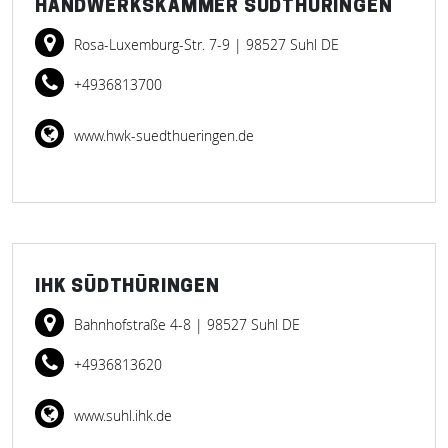
HANDWERKSKAMMER SÜDTHÜRINGEN
Rosa-Luxemburg-Str. 7-9
| 98527 Suhl DE
+4936813700
www.hwk-suedthueringen.de
IHK SÜDTHÜRINGEN
Bahnhofstraße 4-8
| 98527 Suhl DE
+4936813620
www.suhl.ihk.de