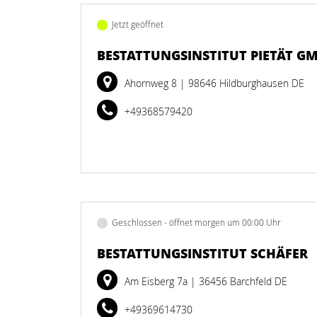
Jetzt geöffnet
BESTATTUNGSINSTITUT PIETÄT G
Ahornweg 8
| 98646 Hildburghausen DE
+49368579420
Geschlossen - öffnet morgen um 00:00 Uhr
BESTATTUNGSINSTITUT SCHÄFER
Am Eisberg 7a
| 36456 Barchfeld DE
+49369614730