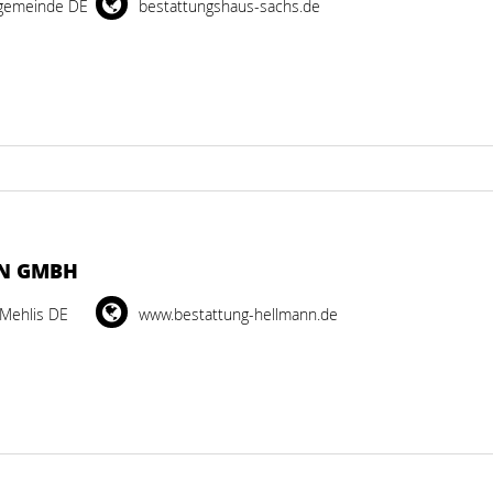
ggemeinde DE
bestattungshaus-sachs.de
NN GMBH
-Mehlis DE
www.bestattung-hellmann.de