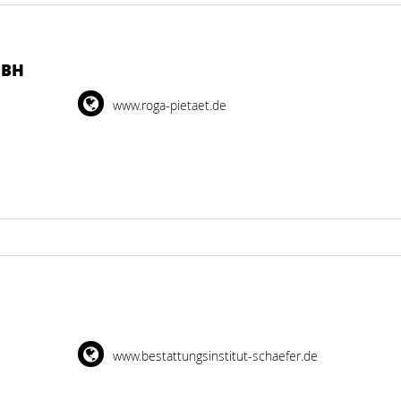
MBH
www.roga-pietaet.de
www.bestattungsinstitut-schaefer.de