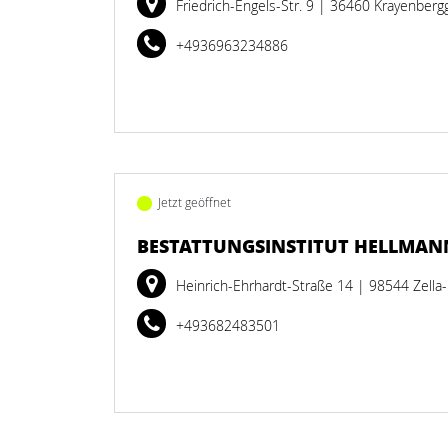
Friedrich-Engels-Str. 9
| 36460 Krayenber
+4936963234886
Jetzt geöffnet
BESTATTUNGSINSTITUT HELLMA
Heinrich-Ehrhardt-Straße 14
| 98544 Zella
+493682483501