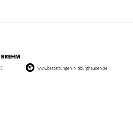
A BREHM
DE
www.bestattungen-hildburghausen.de