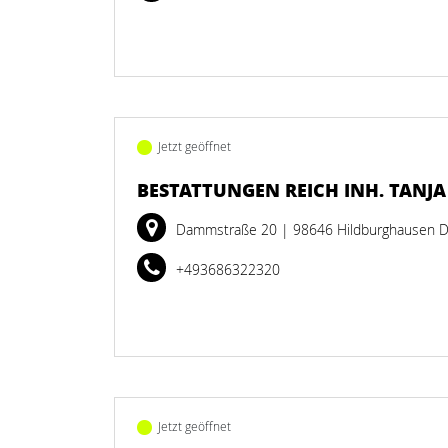
Jetzt geöffnet
BESTATTUNGEN REICH INH. TANJ
Dammstraße 20
| 98646 Hildburghausen 
+493686322320
Jetzt geöffnet