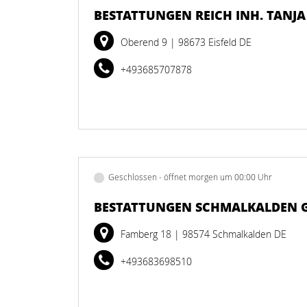
BESTATTUNGEN REICH INH. TANJ
Oberend 9
| 98673 Eisfeld DE
+493685707878
Geschlossen - öffnet morgen um 00:00 Uhr
BESTATTUNGEN SCHMALKALDEN 
Famberg 18
| 98574 Schmalkalden DE
+493683698510