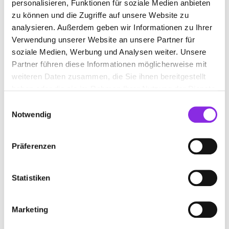
personalisieren, Funktionen für soziale Medien anbieten
zu können und die Zugriffe auf unsere Website zu
analysieren. Außerdem geben wir Informationen zu Ihrer
Verwendung unserer Website an unsere Partner für
soziale Medien, Werbung und Analysen weiter. Unsere
Partner führen diese Informationen möglicherweise mit
weiteren Daten zusammen, die Sie ihnen bereitgestellt
haben oder die sie im Rahmen Ihrer Nutzung der Dienste
gesammelt haben.
Einwilligungsauswahl
Notwendig
Präferenzen
BEWERTUNGEN
Statistiken
Pascal Seibert
– 12.09.2025
Marketing
★★★★★
Ich hatte immer nur gute Erfahrungen. Zuvor war ich bei