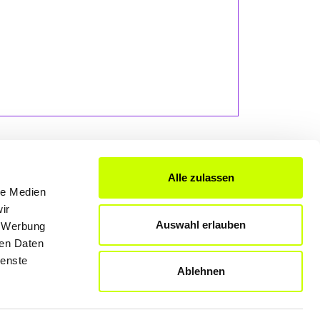
Alle zulassen
le Medien
FÜR UNTERNEHMER
ir
Auswahl erlauben
, Werbung
Produkte & Lösungen
ren Daten
Werben auf dem Blog
ienste
Ablehnen
Datenschutzerklärung
Rechtliche Hinweise