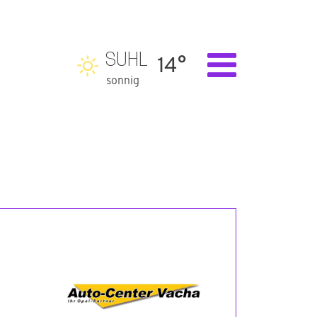
SUHL
14°
sonnig