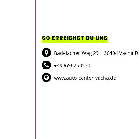
SO ERREICHST DU UNS
Badelacher Weg 29
| 36404 Vacha D
+493696253530
www.auto-center-vacha.de