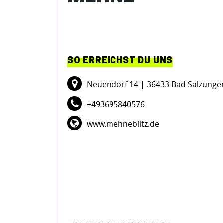
SO ERREICHST DU UNS
Neuendorf 14
| 36433 Bad Salzungen
+493695840576
www.mehneblitz.de