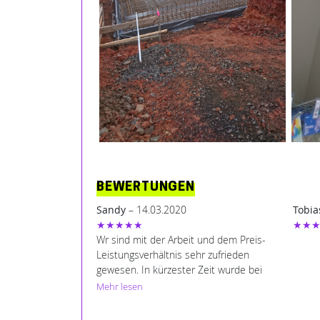
BEWERTUNGEN
Sandy
– 14.03.2020
Tobia
★★★★★
★★
Wr sind mit der Arbeit und dem Preis-
Leistungsverhältnis sehr zufrieden
gewesen. In kürzester Zeit wurde bei
mir der Balkon abgedichtet und ein
Mehr lesen
neues Badefenster eingebaut.