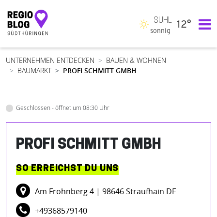
SUHL
12°
Hauptnavigation
sonnig
UNTERNEHMEN ENTDECKEN
BAUEN & WOHNEN
BAUMARKT
PROFI SCHMITT GMBH
Geschlossen - öffnet um 08:30 Uhr
PROFI SCHMITT GMBH
SO ERREICHST DU UNS
Am Frohnberg 4
| 98646 Straufhain DE
+49368579140