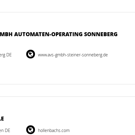
GMBH AUTOMATEN-OPERATING SONNEBERG
erg DE
www.avs-gmbh-steiner-sonneberg.de
LE
en DE
hollenbachs.com