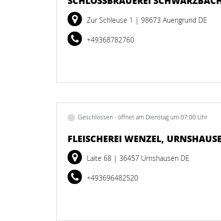
SCHLOSSBRAUEREI SCHWARZBACH
Zur Schleuse 1
| 98673 Auengrund DE
+49368782760
Geschlossen - öffnet am Dienstag um 07:00 Uhr
FLEISCHEREI WENZEL, URNSHAUS
Laite 68
| 36457 Urnshausen DE
+493696482520