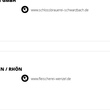
 GMBH
www.schlossbrauerei-schwarzbach.de
EN / RHÖN
www.fleischerei-wenzel.de