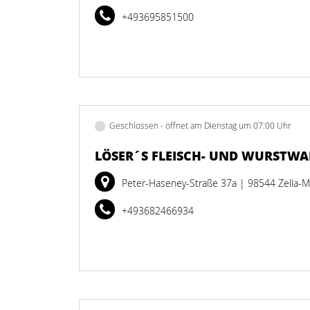
+493695851500
Geschlossen - öffnet am Dienstag um 07:00 Uhr
LÖSER´S FLEISCH- UND WURSTW
Peter-Haseney-Straße 37a
| 98544 Zella-M
+493682466934