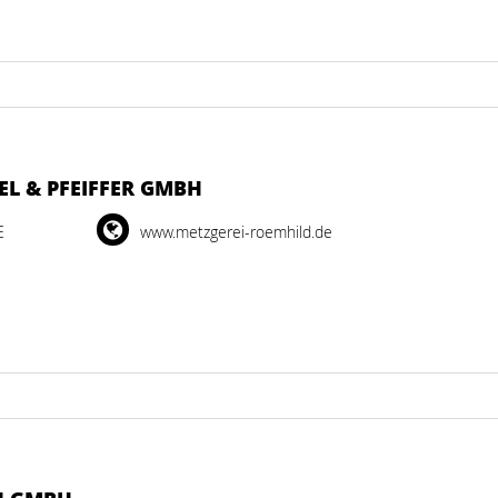
L & PFEIFFER GMBH
E
www.metzgerei-roemhild.de