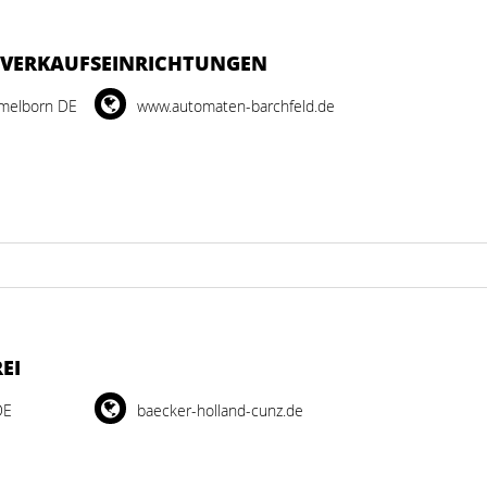
E VERKAUFSEINRICHTUNGEN
mmelborn DE
www.automaten-barchfeld.de
EI
DE
baecker-holland-cunz.de