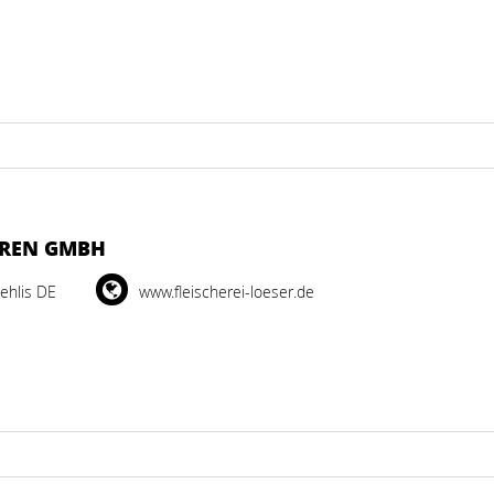
AREN GMBH
ehlis DE
www.fleischerei-loeser.de