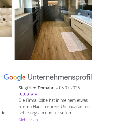
Siegfried Domann
– 05.07.2026
★★★★★
Die Firma Kolbe hat in meinem etwas
älteren Haus mehrere Umbauarbeiten
 der
sehr sorgsam und zur vollen
eiten
Zufriedenheit ausgeführt. Die Arbeiten
Mehr lesen
ofessi
in einem Fachwerkhaus wurden sehr
fachgerecht ausgeführt, die Vorschläge