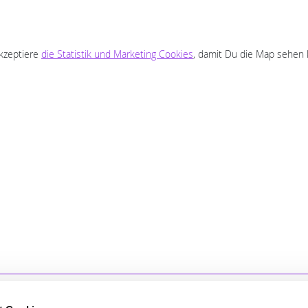
freundlich, pünktlich und hat auf a
Wünsche geachtet. Mit dem
Endergebnis sind wir sehr zufried
akzeptiere
die Statistik und Marketing Cookies
und können die Firma uneingesch
, damit Du die Map sehen 
weiterempfehlen. Vielen Dank für 
tolle Arbeit!