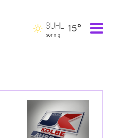
SUHL
15°
sonnig