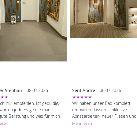
er Stephan
– 08.07.2026
Senf Andre
– 06.07.2026
★★★
★★★★★
ch nur empfehlen. Ist geduldig,
Wir haben unser Bad komplett
worten jede Frage die man
renovieren lassen – inklusive
.gute Beratung und was für mich
Abrissarbeiten, neuer Fliesen und
g war er ist ehrlich .War schon
gesamten Neugestaltung. Die Arb
lesen
Mehr lesen
s bei uns😁 Immer wieder gerne.
wurden sauber, zuverlässig und pr
imonell ausgeführt. Das Team war