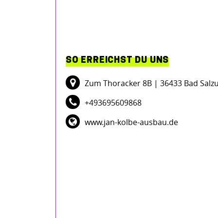
SO ERREICHST DU UNS
Zum Thoracker 8B
| 36433 Bad Salz
+493695609868
www.jan-kolbe-ausbau.de