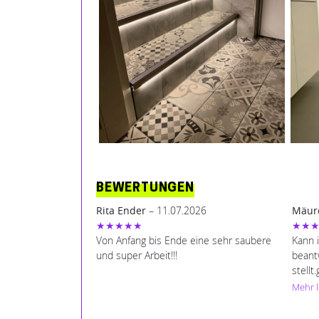
BEWERTUNGEN
Rita Ender
– 11.07.2026
Mäur
★★★★★
★★
Von Anfang bis Ende eine sehr saubere
Kann i
und super Arbeit!!!
beant
stellt
wichti
Mehr 
öfter