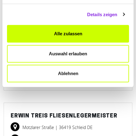
Details zeigen
ENGELHARDT TORSTEN
Alle zulassen
FLIESENLEGERMEISTER
Friedrich-Engels-Straße 6
| 36460 Kieselbach DE
Auswahl erlauben
+493696360232
Ablehnen
www.fliesenkompetenz.de
ERWIN TREIS FLIESENLEGERMEISTER
Motzlarer Straße
| 36419 Schleid DE