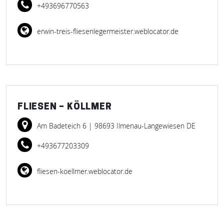
+493696770563
erwin-treis-fliesenlegermeister.weblocator.de
FLIESEN – KÖLLMER
Am Badeteich 6
| 98693 Ilmenau-Langewiesen DE
+493677203309
fliesen-koellmer.weblocator.de