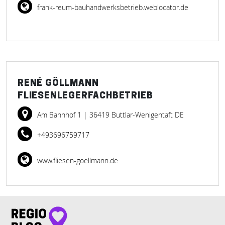
frank-reum-bauhandwerksbetrieb.weblocator.de
RENÉ GÖLLMANN
FLIESENLEGERFACHBETRIEB
Am Bahnhof 1
| 36419 Buttlar-Wenigentaft DE
+493696759717
www.fliesen-goellmann.de