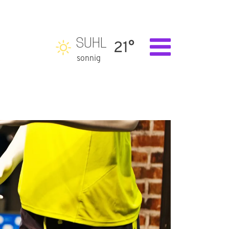
SUHL
21°
sonnig