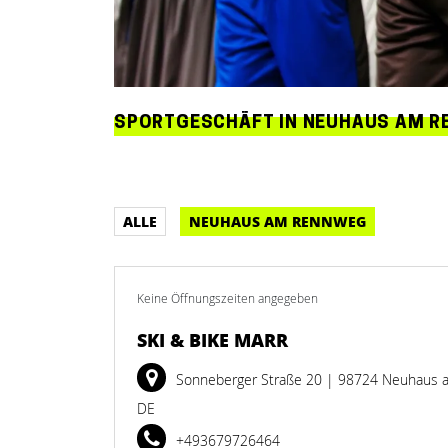
SPORTGESCHÄFT IN NEUHAUS AM 
ALLE
NEUHAUS AM RENNWEG
Keine Öffnungszeiten angegeben
SKI & BIKE MARR
Sonneberger Straße 20
| 98724 Neuhaus 
DE
+493679726464