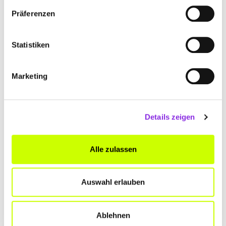
Präferenzen
Statistiken
Marketing
Sport & Freizeit
Details zeigen
SOMMERFERIEN IN SÜDTHÜRINGEN: UNSERE
…
Ihr sucht Ideen für die Sommerferien in Südthüringen? Hier findet
Alle zulassen
ihr spannende Ausflugsziele, Naturerlebnisse und Freizeittipps.
Mehr erfahren
Auswahl erlauben
Ablehnen