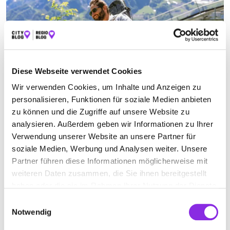
Diese Webseite verwendet Cookies
Wir verwenden Cookies, um Inhalte und Anzeigen zu
personalisieren, Funktionen für soziale Medien anbieten
Sport & Freizeit
zu können und die Zugriffe auf unsere Website zu
analysieren. Außerdem geben wir Informationen zu Ihrer
SOMMERRODELBAHNEN IN SÜDTHÜRINGEN: 4
Verwendung unserer Website an unsere Partner für
…
soziale Medien, Werbung und Analysen weiter. Unsere
Erfahrt hier, wo ihr in Südthüringen überall Sommerrodelbahnen
Partner führen diese Informationen möglicherweise mit
besuchen könnt. Ein tolles Outdoorerlebnis im Sommer.
weiteren Daten zusammen, die Sie ihnen bereitgestellt
Mehr erfahren
haben oder die sie im Rahmen Ihrer Nutzung der Dienste
gesammelt haben.
Einwilligungsauswahl
Notwendig