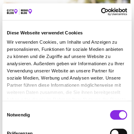
Diese Webseite verwendet Cookies
Wir verwenden Cookies, um Inhalte und Anzeigen zu
personalisieren, Funktionen für soziale Medien anbieten
zu können und die Zugriffe auf unsere Website zu
analysieren. Außerdem geben wir Informationen zu Ihrer
Essen & Trinken
Verwendung unserer Website an unsere Partner für
EIS ESSEN IN SÜDTHÜRINGEN – DIE BESTEN …
soziale Medien, Werbung und Analysen weiter. Unsere
Falls ihr auf der Suche nach gutem Eis in Südthüringen seid, ist
Partner führen diese Informationen möglicherweise mit
unser heutiger Beitrag genau richtig für euch!
weiteren Daten zusammen, die Sie ihnen bereitgestellt
Mehr erfahren
haben oder die sie im Rahmen Ihrer Nutzung der Dienste
gesammelt haben.
Einwilligungsauswahl
Notwendig
Präferenzen