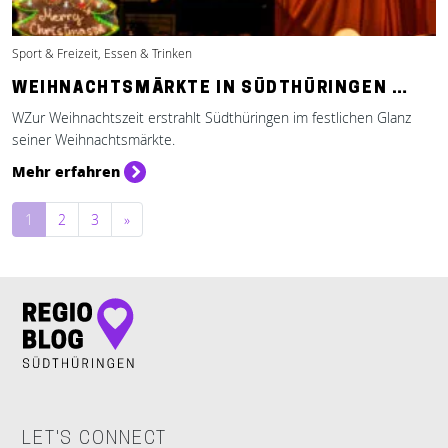
Sport & Freizeit, Essen & Trinken
WEIHNACHTSMÄRKTE IN SÜDTHÜRINGEN …
WZur Weihnachtszeit erstrahlt Südthüringen im festlichen Glanz
seiner Weihnachtsmärkte.
Mehr erfahren
Beitragsnavigation
1
2
3
»
LET'S CONNECT