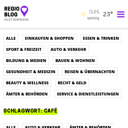
SUHL
23°
Hauptnavigation
sonnig
ALLE
EINKAUFEN & SHOPPEN
ESSEN & TRINKEN
SPORT & FREIZEIT
AUTO & VERKEHR
BILDUNG & MEDIEN
BAUEN & WOHNEN
GESUNDHEIT & MEDIZIN
REISEN & ÜBERNACHTEN
BEAUTY & WELLNESS
RECHT & GELD
ÄMTER & BEHÖRDEN
SERVICE & DIENSTLEISTUNGEN
SCHLAGWORT:
CAFÉ
ALLE
AUTO & VERKEHR
ÄMTER & BEHÖRDEN