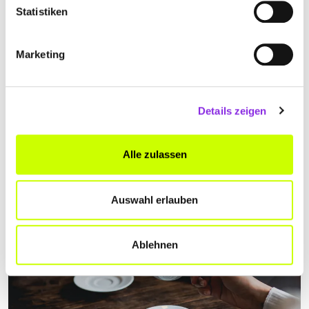
Statistiken
Service & Dienstleistungen
REPARIEREN STATT NEU KAUFEN: REPAI…
Marketing
Repair-Cafés in Südthüringen sind das perfekte Model um alte und
kaputte Gegenstände nicht wegzuschmeißen sondern zu
reparieren.
Details zeigen
Mehr erfahren
Alle zulassen
Auswahl erlauben
Ablehnen