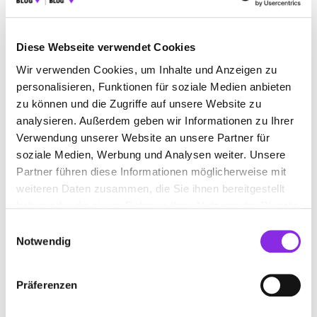
Essen & Trinken
Diese Webseite verwendet Cookies
CAFÉS IN MEININGEN UND OBERHOF
Wir verwenden Cookies, um Inhalte und Anzeigen zu
Entdecke die schönsten Cafés in Meiningen und Oberhof. Erfahre
personalisieren, Funktionen für soziale Medien anbieten
warum diese Orte der perfekte Treffpunkt für Kaffee- und
zu können und die Zugriffe auf unsere Website zu
Kuchenliebhaber ist.
analysieren. Außerdem geben wir Informationen zu Ihrer
Mehr erfahren
Verwendung unserer Website an unsere Partner für
soziale Medien, Werbung und Analysen weiter. Unsere
Partner führen diese Informationen möglicherweise mit
weiteren Daten zusammen, die Sie ihnen bereitgestellt
haben oder die sie im Rahmen Ihrer Nutzung der Dienste
gesammelt haben.
Einwilligungsauswahl
Notwendig
Präferenzen