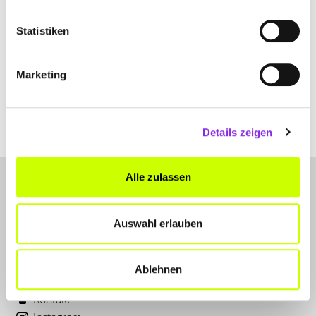
Statistiken
Sport & Freizeit
VERANSTALTUNGEN IN SÜDTHÜRINGEN 2026
Marketing
Falls ihr auf der Suche nach Veranstaltungen in Südthüringen seid,
könnt ihr im heutigen Beitrag einige der schönsten Events 2026
entdecken!
Details zeigen
Mehr erfahren
Alle zulassen
Auswahl erlauben
Ablehnen
LET'S CONNECT
Kontakt