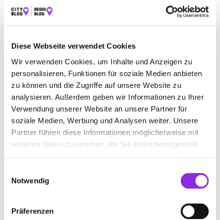
BAUEN & WOHNEN
BEAUTY & WELLNESS
BILDUNG & MEDIEN
EINKAUFEN & SHOPPEN
Diese Webseite verwendet Cookies
ESSEN & TRINKEN
GESUNDHEIT & MEDIZIN
Wir verwenden Cookies, um Inhalte und Anzeigen zu
personalisieren, Funktionen für soziale Medien anbieten
RECHT & GELD
REISEN & ÜBERNACHTEN
zu können und die Zugriffe auf unsere Website zu
SERVICE & DIENSTLEISTUNGEN
SPORT & FREIZEIT
analysieren. Außerdem geben wir Informationen zu Ihrer
Verwendung unserer Website an unsere Partner für
soziale Medien, Werbung und Analysen weiter. Unsere
Partner führen diese Informationen möglicherweise mit
weiteren Daten zusammen, die Sie ihnen bereitgestellt
haben oder die sie im Rahmen Ihrer Nutzung der Dienste
gesammelt haben.
Einwilligungsauswahl
Notwendig
Präferenzen