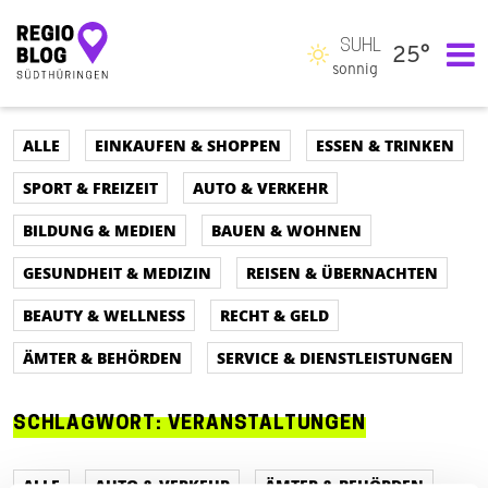
SUHL
25°
Hauptnavigation
sonnig
ALLE
EINKAUFEN & SHOPPEN
ESSEN & TRINKEN
SPORT & FREIZEIT
AUTO & VERKEHR
BILDUNG & MEDIEN
BAUEN & WOHNEN
GESUNDHEIT & MEDIZIN
REISEN & ÜBERNACHTEN
BEAUTY & WELLNESS
RECHT & GELD
ÄMTER & BEHÖRDEN
SERVICE & DIENSTLEISTUNGEN
SCHLAGWORT:
VERANSTALTUNGEN
ALLE
AUTO & VERKEHR
ÄMTER & BEHÖRDEN