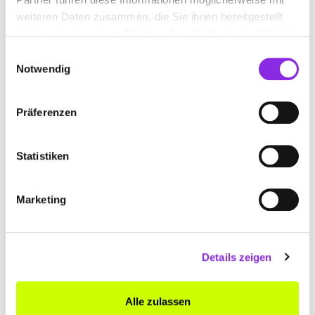
weiteren Daten zusammen, die Sie ihnen bereitgestellt
Oberstraße 1a
| 36452 Kaltennordheim DE
haben oder die sie im Rahmen Ihrer Nutzung der Dienste
gesammelt haben.
Einwilligungsauswahl
Notwendig
Präferenzen
Statistiken
BAUTISCHLEREI DIRK WIEGAND
Wiesenweg 9
| 98701 Großbreitenbach DE
Marketing
+493678142231
Details zeigen
bautischlerei-dirk-wiegand.weblocator.de
Alle zulassen