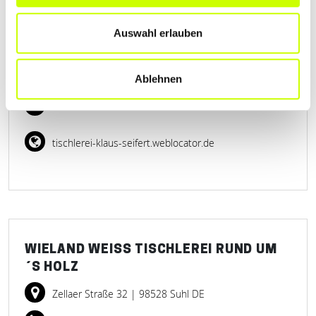
Auswahl erlauben
TISCHLEREI KLAUS SEIFERT
Mühlwiese 1a
| 36452 Diedorf DE
Ablehnen
+493696680622
tischlerei-klaus-seifert.weblocator.de
WIELAND WEISS TISCHLEREI RUND UM´
S HOLZ
Zellaer Straße 32
| 98528 Suhl DE