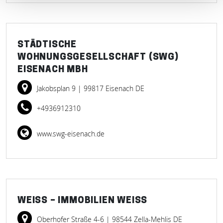
STÄDTISCHE
WOHNUNGSGESELLSCHAFT (SWG)
EISENACH MBH
Jakobsplan 9
| 99817 Eisenach DE
+4936912310
www.swg-eisenach.de
WEISS – IMMOBILIEN WEISS
Oberhofer Straße 4-6
| 98544 Zella-Mehlis DE