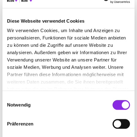
Diese Webseite verwendet Cookies
Wir verwenden Cookies, um Inhalte und Anzeigen zu
personalisieren, Funktionen für soziale Medien anbieten
HOHMANN IMMOBILIEN
zu können und die Zugriffe auf unsere Website zu
analysieren. Außerdem geben wir Informationen zu Ihrer
Lindenstraße 24a
| 36448 Bad Liebenstein DE
Verwendung unserer Website an unsere Partner für
soziale Medien, Werbung und Analysen weiter. Unsere
+493696130449
Partner führen diese Informationen möglicherweise mit
weiteren Daten zusammen, die Sie ihnen bereitgestellt
www.hohmann-immobilien.de
haben oder die sie im Rahmen Ihrer Nutzung der Dienste
gesammelt haben.
Einwilligungsauswahl
Notwendig
Präferenzen
IMMO.SERV. GMBH BAD SALZUNGEN