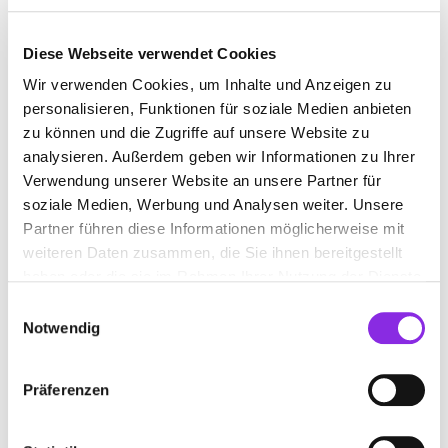
Diese Webseite verwendet Cookies
BRANDSCHUTZANLAGEN-ANBIETER
Wir verwenden Cookies, um Inhalte und Anzeigen zu
personalisieren, Funktionen für soziale Medien anbieten
Suchen nach
zu können und die Zugriffe auf unsere Website zu
analysieren. Außerdem geben wir Informationen zu Ihrer
Verwendung unserer Website an unsere Partner für
soziale Medien, Werbung und Analysen weiter. Unsere
Finden
Partner führen diese Informationen möglicherweise mit
weiteren Daten zusammen, die Sie ihnen bereitgestellt
ALLE
EISENACH
haben oder die sie im Rahmen Ihrer Nutzung der Dienste
gesammelt haben.
Einwilligungsauswahl
Notwendig
CLAS BRANDSCHUTZTECHNIK GMBH &
Präferenzen
CO.KG
Zeppelinstr. 51
| 99817 Eisenach DE