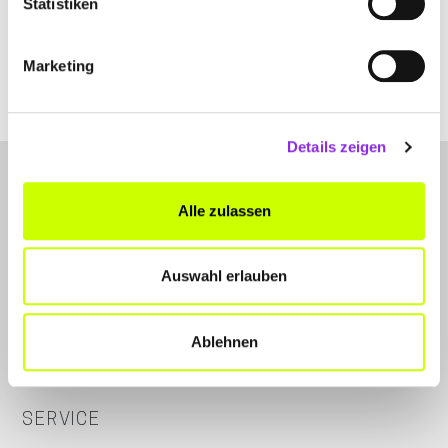
Statistiken
+493691892233
Marketing
clas-brandschutztechnik-gmbh-co-kg.weblocator.de
Details zeigen
Alle zulassen
Auswahl erlauben
LET'S CONNECT
Kontakt
Ablehnen
Instagram
SERVICE