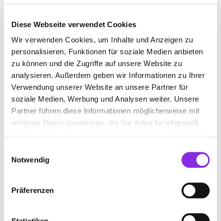
Diese Webseite verwendet Cookies
TEPPICHREINIGUNG
Wir verwenden Cookies, um Inhalte und Anzeigen zu
personalisieren, Funktionen für soziale Medien anbieten
zu können und die Zugriffe auf unsere Website zu
Suchen nach
analysieren. Außerdem geben wir Informationen zu Ihrer
Verwendung unserer Website an unsere Partner für
soziale Medien, Werbung und Analysen weiter. Unsere
Finden
Partner führen diese Informationen möglicherweise mit
weiteren Daten zusammen, die Sie ihnen bereitgestellt
haben oder die sie im Rahmen Ihrer Nutzung der Dienste
ALLE
ZELLA-MEHLIS
gesammelt haben.
Einwilligungsauswahl
Notwendig
QUICK & CLEAN
Präferenzen
Feldgasse 55
| 98544 Zella-Mehlis DE
+493682487400
Statistiken