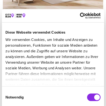
BRANDSCHUTZDIENST
Suchen nach
Diese Webseite verwendet Cookies
Wir verwenden Cookies, um Inhalte und Anzeigen zu
personalisieren, Funktionen für soziale Medien anbieten
zu können und die Zugriffe auf unsere Website zu
Finden
analysieren. Außerdem geben wir Informationen zu Ihrer
Verwendung unserer Website an unsere Partner für
ALLE
SAALFELD
soziale Medien, Werbung und Analysen weiter. Unsere
Partner führen diese Informationen möglicherweise mit
weiteren Daten zusammen, die Sie ihnen bereitgestellt
Geschlossen - öffnet morgen um 07:00 Uhr
haben oder die sie im Rahmen Ihrer Nutzung der Dienste
gesammelt haben.
SAALE FEUERSCHUTZ GMBH
Einwilligungsauswahl
Notwendig
Zum Silberstollen 2
| 07318 Saalfeld DE