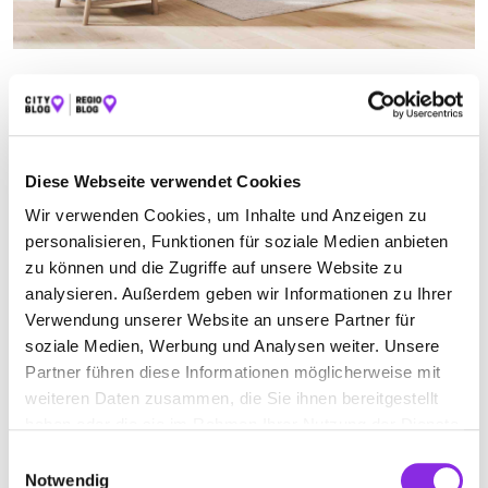
REINIGUNGSMITTELANBIETER
Jetzt geöffnet
Suchen nach
Diese Webseite verwendet Cookies
Wir verwenden Cookies, um Inhalte und Anzeigen zu
personalisieren, Funktionen für soziale Medien anbieten
zu können und die Zugriffe auf unsere Website zu
Finden
analysieren. Außerdem geben wir Informationen zu Ihrer
Verwendung unserer Website an unsere Partner für
ALLE
ARNSTADT
soziale Medien, Werbung und Analysen weiter. Unsere
Partner führen diese Informationen möglicherweise mit
weiteren Daten zusammen, die Sie ihnen bereitgestellt
Jetzt geöffnet
haben oder die sie im Rahmen Ihrer Nutzung der Dienste
gesammelt haben.
Einwilligungsauswahl
SIEGLING GMBH KÄRCHER STORE
Notwendig