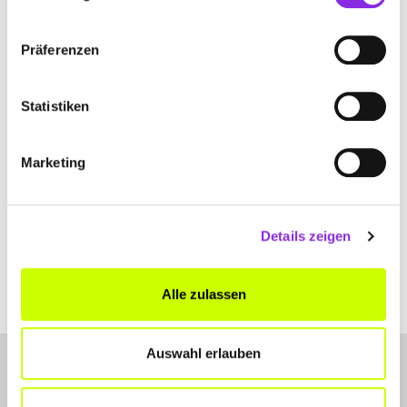
REINIGUNGSTECHNIK
August-Rost-Straße 5
| 99310 Arnstadt DE
Präferenzen
+493628584322
Statistiken
www.siegling-gmbh.de
Marketing
Details zeigen
Alle zulassen
Auswahl erlauben