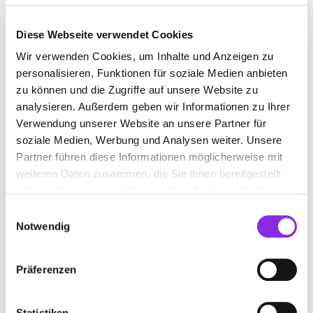
Diese Webseite verwendet Cookies
WASSERBETTENGESCHÄFT
Wir verwenden Cookies, um Inhalte und Anzeigen zu
personalisieren, Funktionen für soziale Medien anbieten
zu können und die Zugriffe auf unsere Website zu
Suchen nach
analysieren. Außerdem geben wir Informationen zu Ihrer
Verwendung unserer Website an unsere Partner für
soziale Medien, Werbung und Analysen weiter. Unsere
Finden
Partner führen diese Informationen möglicherweise mit
weiteren Daten zusammen, die Sie ihnen bereitgestellt
haben oder die sie im Rahmen Ihrer Nutzung der Dienste
ALLE
SCHALKAU
gesammelt haben.
Einwilligungsauswahl
Notwendig
FLEISCHMANNS WASSERBETTEN
Präferenzen
Sturmgasse 3
| 96528 Schalkau DE
+493676622751
Statistiken