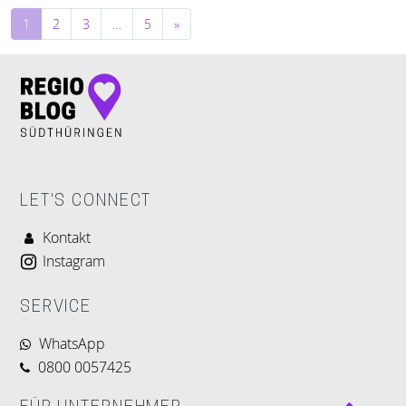
Beitragsnavigation
1
2
3
…
5
»
LET'S CONNECT
Kontakt
Instagram
SERVICE
WhatsApp
0800 0057425