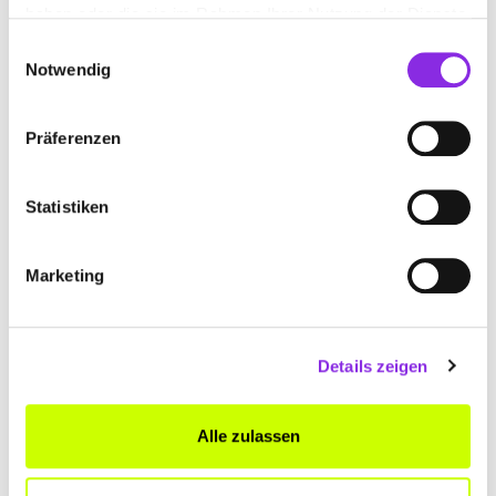
haben oder die sie im Rahmen Ihrer Nutzung der Dienste
gesammelt haben.
Einwilligungsauswahl
Notwendig
Präferenzen
Keine Öffnungszeiten angegeben
Statistiken
TWT HOTZE GMBH BAUUNTERNEHMEN
Marketing
Am Wasserturm 1
| 98724 Neuhaus am Rennweg DE
+493679700330
Details zeigen
www.twt-bau.de
Alle zulassen