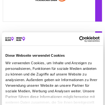
Keine Öffnungszeiten angegeben
HSE MASSIVHAUS GMBH
Diese Webseite verwendet Cookies
Blumenstraße 42
| 98693 Ilmenau DE
Wir verwenden Cookies, um Inhalte und Anzeigen zu
+493677205151
personalisieren, Funktionen für soziale Medien anbieten
zu können und die Zugriffe auf unsere Website zu
www.hse-musterhaus.de
analysieren. Außerdem geben wir Informationen zu Ihrer
Verwendung unserer Website an unsere Partner für
soziale Medien, Werbung und Analysen weiter. Unsere
Partner führen diese Informationen möglicherweise mit
weiteren Daten zusammen, die Sie ihnen bereitgestellt