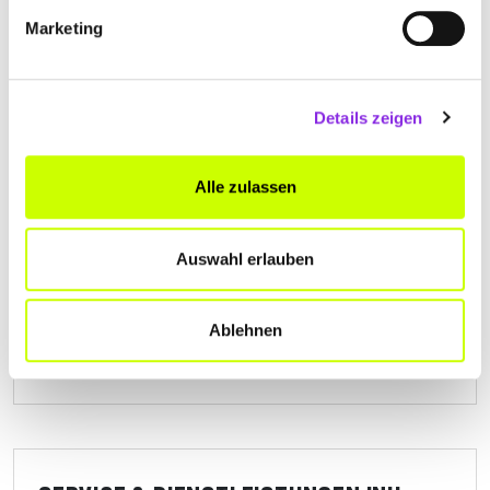
norman-dostal-garten-und-
Marketing
landschaftsbau.weblocator.de
Details zeigen
Alle zulassen
REINHARD ZICKLER
Schloßgartenstraße 31
| 98574 Schmalkalden DE
Auswahl erlauben
+493683402173
Ablehnen