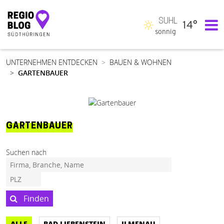
SUHL
14°
Hauptnavigation
sonnig
UNTERNEHMEN ENTDECKEN
BAUEN & WOHNEN
GARTENBAUER
GARTENBAUER
Suchen nach
Finden
ALLE
BAD LIEBENSTEIN
ILMENAU