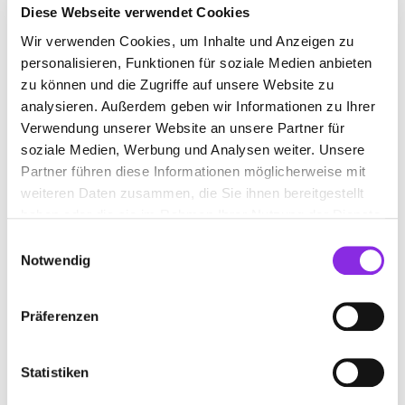
Diese Webseite verwendet Cookies
GARTEN- UND LANDSCHAFTBAU
Wir verwenden Cookies, um Inhalte und Anzeigen zu
HARTUNG (INHABER) STEFAN HARTUNG
personalisieren, Funktionen für soziale Medien anbieten
zu können und die Zugriffe auf unsere Website zu
Kallenbach 13-18
| 36448 Bad Liebenstein DE
analysieren. Außerdem geben wir Informationen zu Ihrer
+493696170615
Verwendung unserer Website an unsere Partner für
soziale Medien, Werbung und Analysen weiter. Unsere
Partner führen diese Informationen möglicherweise mit
weiteren Daten zusammen, die Sie ihnen bereitgestellt
haben oder die sie im Rahmen Ihrer Nutzung der Dienste
gesammelt haben.
Einwilligungsauswahl
Notwendig
NORMAN DOSTAL GARTEN- UND
LANDSCHAFTSBAU
Präferenzen
Am Badeteich 14
| 98693 Ilmenau DE
Statistiken
+491744210358