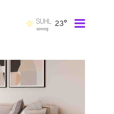
SUHL
23°
sonnig