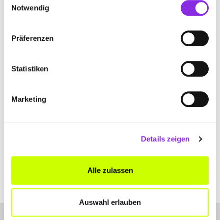
Notwendig
www.artus-technik.de
Präferenzen
Statistiken
MÜLLER FENSTER
Marketing
Steinbergstr. 35
| 98673 Eisfeld DE
+49368660730
Details zeigen
www.fenster-mueller.com
Alle zulassen
Auswahl erlauben