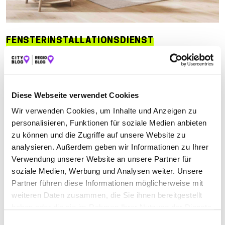
FENSTERINSTALLATIONSDIENST
Suchen nach
Diese Webseite verwendet Cookies
Wir verwenden Cookies, um Inhalte und Anzeigen zu
Finden
personalisieren, Funktionen für soziale Medien anbieten
zu können und die Zugriffe auf unsere Website zu
ALLE
EISFELD
MEININGEN OT WALLDORF
analysieren. Außerdem geben wir Informationen zu Ihrer
Verwendung unserer Website an unsere Partner für
soziale Medien, Werbung und Analysen weiter. Unsere
ARTUS-TECHNIK UG
Partner führen diese Informationen möglicherweise mit
weiteren Daten zusammen, die Sie ihnen bereitgestellt
Mittelweg 1
| 98617 Meiningen OT Walldorf DE
haben oder die sie im Rahmen Ihrer Nutzung der Dienste
gesammelt haben.
+493693897555
Einwilligungsauswahl