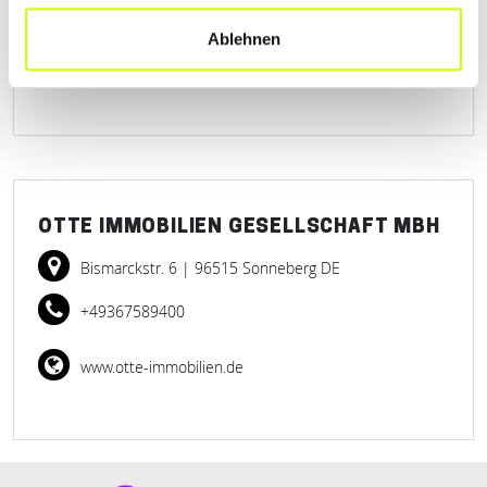
+493693876262
Ablehnen
krech-immobilien-service-gmbh.weblocator.de
OTTE IMMOBILIEN GESELLSCHAFT MBH
Bismarckstr. 6
| 96515 Sonneberg DE
+49367589400
www.otte-immobilien.de