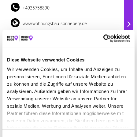
+4936758890
www.wohnungsbau-sonneberg.de
Diese Webseite verwendet Cookies
Wir verwenden Cookies, um Inhalte und Anzeigen zu
personalisieren, Funktionen für soziale Medien anbieten
zu können und die Zugriffe auf unsere Website zu
analysieren. Außerdem geben wir Informationen zu Ihrer
Verwendung unserer Website an unsere Partner für
soziale Medien, Werbung und Analysen weiter. Unsere
Geschlossen - öffnet morgen um 08:00 Uhr
Partner führen diese Informationen möglicherweise mit
weiteren Daten zusammen, die Sie ihnen bereitgestellt
MÜLLER H. MAKLERBÜRO
haben oder die sie im Rahmen Ihrer Nutzung der Dienste
Leipziger Straße 30
| 98617 Meiningen DE
gesammelt haben.