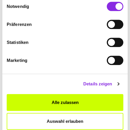
Einwilligungsauswahl
Notwendig
+4915156137942
www.immobilien-plus-verwaltung.de
Präferenzen
Statistiken
Marketing
Details zeigen
Alle zulassen
KRECH IMMOBILIEN SERVICE GMBH
Leipziger Straße 71
| 98617 Meiningen DE
Auswahl erlauben