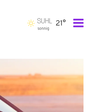
SUHL
21°
sonnig